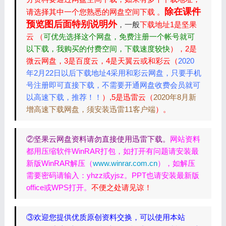
除在课件
请选择其中一个您熟悉的网盘空间下载 。
预览图后面特别说明外
，一般
下载地址1是坚果
云 （
可优先选择这个网盘，免费注册一个帐号就可
以下载，我购买的付费空间，下载速度较快
），2是
微云网盘，3是百度云，4是天翼云或和彩云（
2020
年2月22日以后下载地址4采用和彩云网盘，只要手机
号注册即可直接下载，不需要开通网盘收费会员就可
以高速下载，推荐！！
）,5是迅雷云（
2020年8月新
增高速下载网盘，须安装迅雷11客户端
）。
②坚果云网盘资料请勿直接使用迅雷下载。
网站资料
都用压缩软件WinRAR打包，如打开有问题请安装最
新版WinRAR解压（
www.winrar.com.cn
），如解压
需要密码请输入：yhzz或yjsz。PPT也请安装最新版
office或WPS打开。
不便之处请见谅！
③欢迎您提供优质原创资料交换，可以使用本站