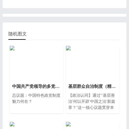
页）
随机图文
中国共产党领导的多党合作和政治协商制度（优质公开课课件共26页含教学设计2视频）
基层群众自治制度（精品议题式课件共36页含教学设计3视频）
总议题：中国特色政党制度
【政治认同】通过“‘基层善
魅力何在？
治’何以开辟‘中国之治’新篇
章？”这一核心议题贯穿本
课，引导学生在学习探究过
程中感知居委会和村委会的
性质，引导学生感受我国是