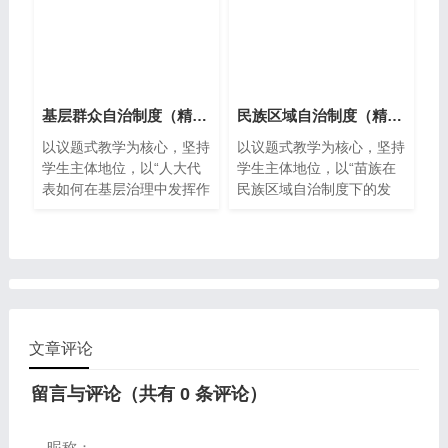
如何推动全过程人民民主实
现的，增强学生对中国特色
社会主义制度的拥护和认
同。 【科学精神】通过展
示2024年总书记的基层足
迹和“枫桥经验”的典型案
基层群众自治制度（精品议题式课件共35页含教学设计1视频）
民族区域自治制度（精品议题式课件共40页含教学设计2视频）
例，引导学生在学习的探究
以议题式教学为核心，坚持
以议题式教学为核心，坚持
过程中感知居委会和村委会
学生主体地位，以“人大代
学生主体地位，以“苗族在
的性质，感受我国是如何实
表如何在基层治理中发挥作
民族区域自治制度下的发
现基层治理的，增强学生的
用”为总议题，设计“从人大
展”为总议题，设计系列议
科学思维能力。 【法治意
代表亮相两会感知基层群众
学活动，如“多民族融合下
识】通过展示相关法律，明
自治组织形式”“从人大代表
的苗族风华”“多民族下的苗
确坚持党的领导、人民当家
扎根基层履职领悟全过程人
族自治发展”“苗族文化下的
作主、依法治国有机统一，
民民主”两个议学活动。通
宗教政策观”，将抽象知识
引导学生尊法学法守法
过创设情境、案例分析、小
融入具体情境，帮助学生理
组讨论等方式，将抽象的制
解民族区域自治制度和宗教
文章评论
度知识转化为生动的学习体
政策。采用探究教学、情境
验，引导学生自主探究、合
教学法，组织学生分组讨
留言与评论（共有
0
条评论）
作交流，培养学生的批判性
论、分析案例，促进思维碰
思维和解决问题的能力，提
撞，培养合作交流、批判性
升学生的政治学科核心素
思考能力，提升公共参与素
昵称：