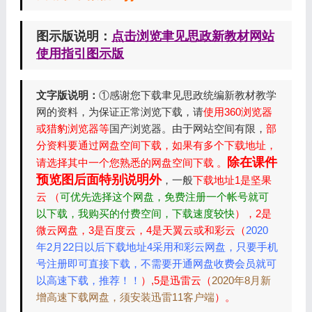
图示版说明：
点击浏览聿见思政新教材网站
使用指引图示版
文字版说明：
①感谢您下载聿见思政统编新教材教学
网的资料，为保证正常浏览下载，请
使用360浏览器
或猎豹浏览器等
国产浏览器。由于网站空间有限，
部
分资料要通过网盘空间下载，如果有多个下载地址，
除在课件
请选择其中一个您熟悉的网盘空间下载 。
预览图后面特别说明外
，一般
下载地址1是坚果
云 （
可优先选择这个网盘，免费注册一个帐号就可
以下载，我购买的付费空间，下载速度较快
），2是
微云网盘，3是百度云，4是天翼云或和彩云（
2020
年2月22日以后下载地址4采用和彩云网盘，只要手机
号注册即可直接下载，不需要开通网盘收费会员就可
以高速下载，推荐！！
）,5是迅雷云（
2020年8月新
增高速下载网盘，须安装迅雷11客户端
）。