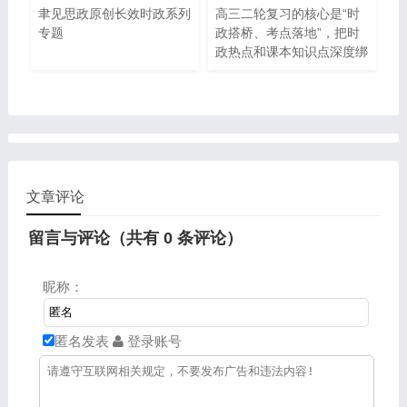
聿见思政原创长效时政系列
高三二轮复习的核心是“时
专题
政搭桥、考点落地”，把时
政热点和课本知识点深度绑
定，才能在主观题中实现
“材料扣题、原理精准、得
分全面”。2026 年作为 “十
五五” 规划开局之年，两会
的热词、部署不仅是国家发
展的方向，更是高考政治命
题的核心风向标 —— 无论
文章评论
是选择题的情境载体，还是
主观题的设问背景，都大概
留言与评论（共有
0
条评论）
率围绕这些内容展开。这
11个热词与两会官方部署
高度契合，成为今年复习的
昵称：
核心抓手。
匿名发表
登录账号