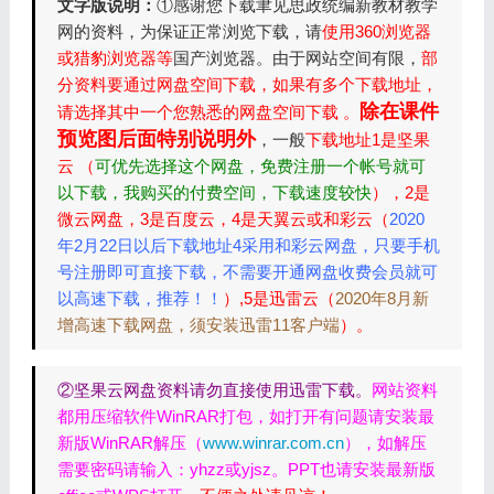
文字版说明：
①感谢您下载聿见思政统编新教材教学
网的资料，为保证正常浏览下载，请
使用360浏览器
或猎豹浏览器等
国产浏览器。由于网站空间有限，
部
分资料要通过网盘空间下载，如果有多个下载地址，
除在课件
请选择其中一个您熟悉的网盘空间下载 。
预览图后面特别说明外
，一般
下载地址1是坚果
云 （
可优先选择这个网盘，免费注册一个帐号就可
以下载，我购买的付费空间，下载速度较快
），2是
微云网盘，3是百度云，4是天翼云或和彩云（
2020
年2月22日以后下载地址4采用和彩云网盘，只要手机
号注册即可直接下载，不需要开通网盘收费会员就可
以高速下载，推荐！！
）,5是迅雷云（
2020年8月新
增高速下载网盘，须安装迅雷11客户端
）。
②坚果云网盘资料请勿直接使用迅雷下载。
网站资料
都用压缩软件WinRAR打包，如打开有问题请安装最
新版WinRAR解压（
www.winrar.com.cn
），如解压
需要密码请输入：yhzz或yjsz。PPT也请安装最新版