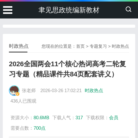
聿见思政统编新教材
时政热点
您现在的位置是：
首页
>
专题复习
>
时政热点
2026全国两会11个核心热词高考二轮复
习专题（精品课件共84页配套讲义）
张老师
2026-03-26 17:02:21
时政热点
436人已围观
资源大小：
80.6MB
下载人气：
317
下载权限：
会员
需要点数：
700点