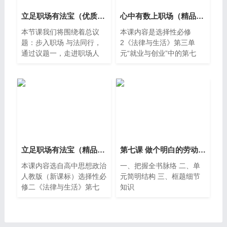
立足职场有法宝（优质公开课课件共20页含逐字稿）
心中有数上职场（精品议题式课件共36页含教学设计）
本节课我们将围绕着总议
本课内容是选择性必修
题：步入职场 与法同行，
2《法律与生活》第三单
通过议题一，走进职场人
元“就业与创业”中的第七
生，感悟法律保障；议题二
课“做个明白的劳动者”第二
依法签订劳动合同，维权有
框的内容。本框共安排两目
依据，探寻立足职场的法
的内容： 第一目“明明白白
宝。
工作”。教材通过相关链
接、探究与分享等内容，介
绍了根据法律规定，劳动者
享有的权利和应履行的义
务。 第二目“清清楚楚维
权”。教材通过相关链接、
立足职场有法宝（精品议题式课件共27页含教学设计1视频）
第七课 做个明白的劳动者（常态实用教学课件共68页）
探究与分享等内容，介绍了
本课内容选自高中思想政治
一、把握全书脉络 二、单
履行劳动合同发生纠纷后出
人教版（新课标）选择性必
元简明结构 三、框题细节
现劳动争议的解决措施，包
修二《法律与生活》第七
知识
括协商、调解、仲裁、诉讼
课，重点介绍了劳动法的基
等。
本知识、劳动者的权利与义
务，特别是平等就业、劳动