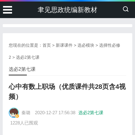
聿见思政统编新教材
您现在的位置是：
首页
>
新课课件
>
选必模块
>
选择性必修
2
>
选必2第七课
选必2第七课
心中有数上职场（优质课件共28页含4视
频）
秦璐
2020-12-27 17:56:38
选必2第七课
1228人已围观