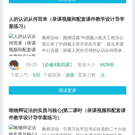
人的认识从何而来（录课视频和配套课件教学设计导学
案练习）
教师活动：围绕话题“中国载人航天工程办公
室公布了中国载人登月初步方案”，提出本课
中心议题：探索人类对月球的认识从何而来，
及三个分议题：体会“月球”认识的不同阶段、
认识人类认识月球的实践活动、探寻人类对月
09-25
【
必修4第四课
】
资源大小：
442MB
球认识的发展。
下载人气：
632
下载权限：
游客
需要点数：
点
阅读更多
唯物辩证法的实质与核心|第二课时（录课视频和配套课
件教学设计导学案练习）
教师活动：引用习近平总书记在党的二十大会