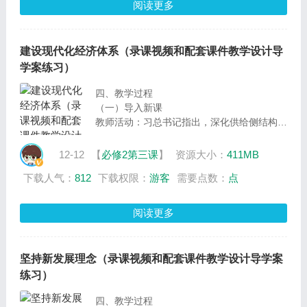
改革开放没有完成时，只有进行时，我们必须
阅读更多
将改革开放进行到底。那么，新时代，改革开
放再出发，中国共产党该如何带领人民继续走
好改革开放之路？这是我们这节课要来探究的
建设现代化经济体系（录课视频和配套课件教学设计导
中心议题。接下来，我们进入探究活动，一起
学案练习）
来寻找议题的答案。
四、教学过程
（一）导入新课
教师活动：习总书记指出，深化供给侧结构性
改革，充分发挥我国超大规模市场优势和内需
潜力，要推动形成以国内大循环为主体、国内
12-12
【
必修2第三课
】
资源大小：
411MB
国际双循环相互促进的新发展格局。这节课，
下载人气：
812
下载权限：
游客
需要点数：
点
我们一起围绕“如何推动形成以国内大循环为
主体国内国际双循环相互促进的新发展格
局”为中心话题，通过分析“推动国际国内双循
阅读更多
环如何体现建设现代化经济体系的内容与要
求”及“推动国际国内双循环必须建设现代化经
济体系的原因”两个分议题，一起寻找议题答
坚持新发展理念（录课视频和配套课件教学设计导学案
案。
练习）
设计意图：导入新课，提出议题，为学习新课
环节的议学活动做好铺垫
四、教学过程