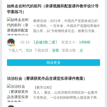
环节开展议学活动做好铺垫
始终走在时代的前列（录课视频和配套课件教学设计导
学案练习）
教师活动：2021年，中国共产党迎来成立的
一百周年。一百年来，中国共产党团结带领中
国人民，以“为有牺牲多壮志，敢教日月换新
天”的大无畏气概，书写了中华民族几千年历
史上最恢宏的史诗。新时代，中国共产党带领
02-19
【
必修3第二课
】
资源大小：
145MB
人民实现了第一个百年奋斗目标，在中华大地
下载人气：
513
下载权限：
游客
需要点数：
点
上全面建成了小康社会，历史性地解决了绝对
贫困问题，正在意气风发向着全面建成社会主
义现代化强国的第二个百年奋斗目标迈进。那
阅读更多
么，为什么中国共产党能带领人民书写了中华
民族几千年历史上最恢宏的史诗呢？
学生活动：师生互动
法治社会（赛课获奖作品含课堂实录课件教案）
【教学过程】
导入： 最近，山东济南市济阳区的一起案件
引发热议。一位全职妈妈帮熟人接送孩子两年
半，一天接送途中，熟人的孩子佳佳意外从电