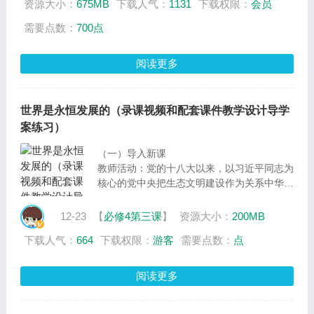
资源大小：
675MB
下载人气：
1131
下载权限：
会员
需要点数：
700点
阅读更多
世界是永恒发展的（录课视频和配套课件教学设计导学
案练习）
（一）导入新课
教师活动：党的十八大以来，以习近平同志为
核心的党中央把生态文明建设作为关系中华民
族永续发展的根本大计，从思想、法律、体
制、组织、作风上全面发力，全方位、全地
12-23
【
必修4第三课
】
资源大小：
200MB
域、全过程加强生态环境保护，谋划开展一系
下载人气：
664
下载权限：
游客
需要点数：
点
列根本性、开创性、长远性工作，在创造经济
快速发展和社会长期稳定两大奇迹的同时，创
造了令人瞩目的生态奇迹。我国创造生态奇迹
阅读更多
的过程也体现了今天我们要探讨的主题：世界
是永恒发展的。所以这节课，我们就以我国生