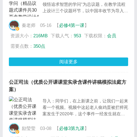
领悟追求智慧的学问”为总议题，在教学流程
上设计三个议题环节，以中国丰收节为导入，
从丰收的中国看一粒米的发展历程，以此情
境，引发学生的兴趣，从中国传统农业所体现
秦老师
05-16
【
必修4第一课
】
的天地人的自然和谐哲学理念，探寻哲学的起
资源大小：
216MB
下载人气：
953
下载权限：
会员
源；从“五谷者，万民之命，国之重宝”到我国
牢牢把握粮食安全的具体举措，分析世界观与
需要点数：
350点
方法论的关系，探索哲学与世界观之间的联
系；通过一粒米的成长中蕴含的“硬科技”明确
阅读更多
哲学与具体科学之间的关系。
公正司法（优质公开课课堂实录含课件讲稿模拟法庭方
案）
导入：同学们，在上新课之前，让我们一起来
看一个视频。视频中这起老人偷鸡蛋被拦猝死
案发生于2020年，这个事件一经发生就在网
上引发了广泛关注，网友们议论纷纷。同学
们，对于此案你怎么看？如果你是法院的审判
励莹莹
03-08
【
必修3第九课
】
长，你又该如何判决此案呢？