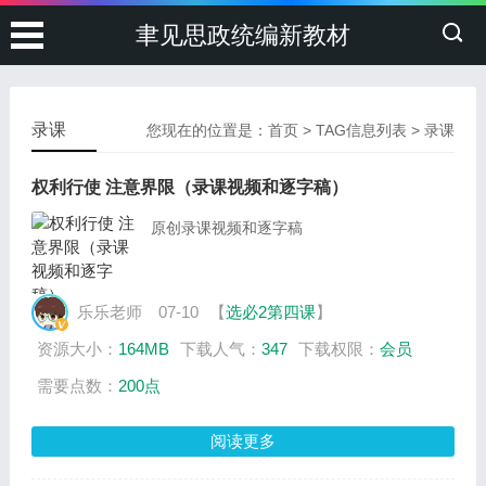
聿见思政统编新教材
录课
您现在的位置是：
首页
> TAG信息列表 > 录课
权利行使 注意界限（录课视频和逐字稿）
原创录课视频和逐字稿
乐乐老师
07-10
【
选必2第四课
】
资源大小：
164MB
下载人气：
347
下载权限：
会员
需要点数：
200点
阅读更多