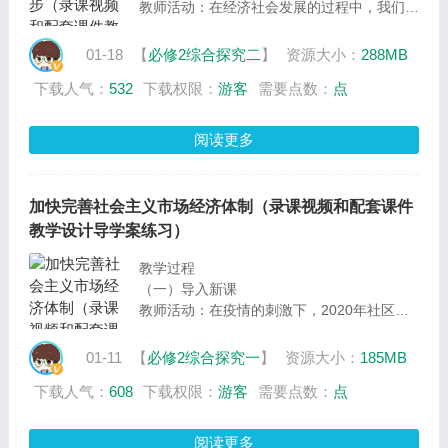
教师活动：在经济社会发展的过程中，我们要
始终弘扬劳模精神、劳动精神，为社会发展汇
聚强大正能量，也应实现人与自然和谐共生、
01-18
【
必修2综合探究二
】
资源大小：
288MB
共享发展成果。那么，我们该如何实现这些目
下载人气：
532
下载权限：
游客
需要点数：
点
标呢。这节课，我们将通过“弘扬劳动精神与
投身创新创业”“推动绿色生产与绿色消
费”及“实现精准脱贫和共同富裕”这三个议
阅读更多
题，一起来寻找答案
设计意图：导入新课，提出议题，为学习新课
环节开展议学活动做好铺垫
加快完善社会主义市场经济体制（录课视频和配套课件
教学设计导学案练习）
教学过程
（一）导入新课
教师活动：在疫情的刺激下，2020年社区团
购市场发展迅猛，市场规模预计将达720亿
元。到2022年中国社区团购市场规模有望达
01-11
【
必修2综合探究一
】
资源大小：
185MB
到千亿级别。那么，社区团购作为一个新业
下载人气：
608
下载权限：
游客
需要点数：
点
态，该如何实现更好发展呢？接下来，我们就
通过三个议题，进行议学活动，一起来寻找答
案。
阅读更多