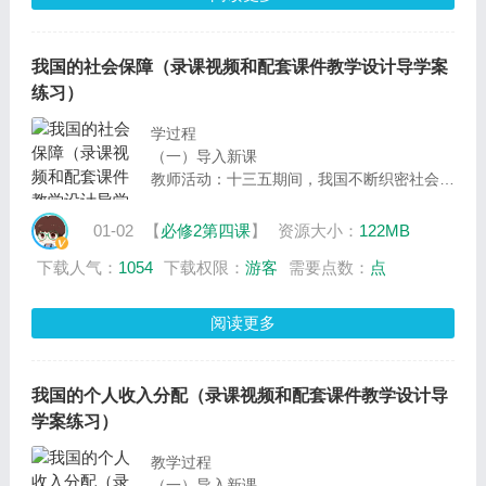
设计意图：导入新课，提出议题，为学习新课
环节的议学活动做好铺垫
我国的社会保障（录课视频和配套课件教学设计导学案
练习）
学过程
（一）导入新课
教师活动：十三五期间，我国不断织密社会保
障网，取得了显著成效。接下来，我们跟着视
频，一起来了解一下。
01-02
【
必修2第四课
】
资源大小：
122MB
学生活动：观看视频
下载人气：
1054
下载权限：
游客
需要点数：
点
教师活动：我国打造了世界上最大的社会保障
网。这节课，我们通过两个议学活动，一起来
了解我国社会保障的类型、意义及我国完善社
阅读更多
会保障体系的措施。
设计意图：导入新课，提出议题，为学习新课
环节开展议学活动做好铺垫
我国的个人收入分配（录课视频和配套课件教学设计导
学案练习）
教学过程
（一）导入新课