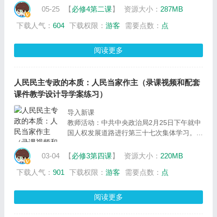
是中国式现代化的重要特征，要坚持以人民为
05-25
【
必修4第二课
】
资源大小：
287MB
中心的发展思想，在高质量发展中促进共同富
下载人气：
604
下载权限：
游客
需要点数：
点
裕。那么，我们如何在党的领导下实现共同富
裕呢？这节课，我们就以此为中心议题，通过
三个分议题活动，一起来探究活动。
阅读更多
设计意图：导入新课，提出议题，为学习新课
开展议学活动做好铺垫。
人民民主专政的本质：人民当家作主（录课视频和配套
课件教学设计导学案练习）
导入新课
教师活动：中共中央政治局2月25日下午就中
国人权发展道路进行第三十七次集体学习。中
共中央总书记习近平在主持学习时强调，尊重
和保障人权是中国共产党人的不懈追求。其
03-04
【
必修3第四课
】
资源大小：
220MB
实，尊重和保障人权，正是我国人民民主专政
下载人气：
901
下载权限：
游客
需要点数：
点
的国家性质的体现。这节课，我们就以“从我
国人权发展道路看我国人民民主专政”为中心
议题，通过两个分议题开展议学活动，学习本
阅读更多
课的内容
设计意图：导入新课，提出议题，为学习新课