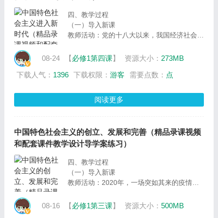
生学习兴趣
四、教学过程
（一）导入新课
教师活动：党的十八大以来，我国经济社会发
展取得举世瞩目的成就，中国特色社会主义也
进入了新时代，接下来我们一起跟着视频来了
08-24
【
必修1第四课
】
资源大小：
273MB
解我国经济社会发展取得的成就，并思考问
下载人气：
1396
下载权限：
游客
需要点数：
点
题：中国特色社会主义进入一个什么样的新时
代，其意义是什么？
阅读更多
中国特色社会主义的创立、发展和完善（精品录课视频
和配套课件教学设计导学案练习）
四、教学过程
（一）导入新课
教师活动：2020年，一场突如其来的疫情，
扰乱了我们的生产生活。在中国共产党的领导
下，全国人民，众志成城，最终取得了抗击新
08-16
【
必修1第三课
】
资源大小：
500MB
冠肺炎战斗的胜利。今天，我们利用这节课，