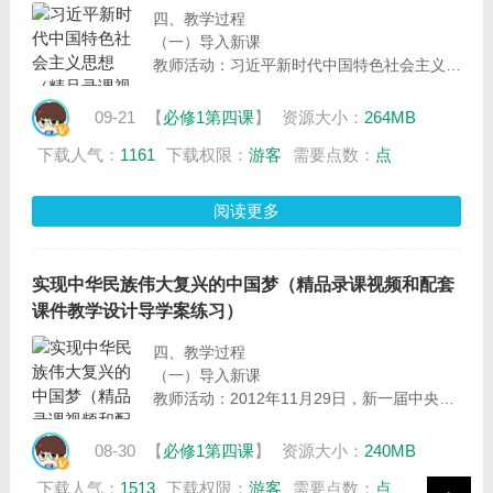
设计意图：导入新课，提出
四、教学过程
（一）导入新课
教师活动：习近平新时代中国特色社会主义思
想”是习近平总书记在党的十九大上提出的党
中央治国理政战略思想，是全党全国人民为实
09-21
【
必修1第四课
】
资源大小：
264MB
现中华民族伟大复兴而奋斗的行动指南。“21
下载人气：
1161
下载权限：
游客
需要点数：
点
世纪马克思主义”，是中国共产党对习近平新
时代中国特色社会主义思想历史地位的科学界
定。为什么习近平新时代中国特色社会主义思
阅读更多
想能成为21世纪马克思主义？这是我们要一
起探讨的中心议题。接下来，我们围绕《习近
平新时代中国特色社会主义思想》一框的内
实现中华民族伟大复兴的中国梦（精品录课视频和配套
容，寻找议题答案
课件教学设计导学案练习）
设计意图：提出议题，为学习新课环节开展探
究活动做好铺垫
四、教学过程
（一）导入新课
教师活动：2012年11月29日，新一届中央领
导集体在国家博物馆参观《复兴之路》展览
时，中共中央总书记习近平深情地阐述了“中
08-30
【
必修1第四课
】
资源大小：
240MB
国梦”，他说：“现在，大家都在讨论中国梦，
下载人气：
1513
下载权限：
游客
需要点数：
点
我以为，实现中华民族伟大复兴，就是中华民