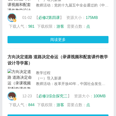
教师活动：党的十九届五中全会通过的《中共
中央关于制定国民经济和社会发展第十四个五
年规划和二〇三五年远景目标的建议》，提
01-02
【
必修2第四课
】
资源大小：
175MB
出，要加快构建以国内大循环为主体、国内国
下载人气：
981
下载权限：
游客
需要点数：
点
际双循环相互促进的新发展格局。接下来，我
们通过视频，一起来了解这一新发展格局。
阅读更多
方向决定道路 道路决定命运（录课视频和配套课件教学
设计导学案）
教学过程
（一）导入新课
教师活动：改革开放40年，中国社会发生了
翻天覆地的变化，中国人民实现了从站起来、
富起来到强起来的伟大飞跃，中华民族比历史
12-23
【
必修1综合探究二
】
资源大小：
100MB
上任何时期更加接近伟大复兴的目标。改革开
下载人气：
844
下载权限：
游客
需要点数：
点
放取得的巨大成就告诉我们改革开放是中国共
产党带领人民做出的正确抉择，也启示我们，