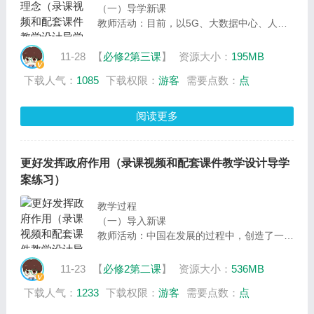
（一）导学新课
教师活动：目前，以5G、大数据中心、人工
智能、工业互联网为代表的“新基建”在各地逐
步启动建设。旨在构建信息、融合和创新基础
11-28
【
必修2第三课
】
资源大小：
195MB
设施的“新基建”，为经济增长注入“数字动
下载人气：
1085
下载权限：
游客
需要点数：
点
力”，将会对我们的生产和生活带来深远影
响。这节课，我们就围绕“坚持新发展理念”这
一框的知识，围绕“从新基建的发展看新发展
阅读更多
理念”这一议题，开展议学活动。为了更好地
通过新基建的建设，来理解新发展理念，我们
设置了两个分议题，分别是“探究新基建的发
更好发挥政府作用（录课视频和配套课件教学设计导学
展与人民福祉的关系”及“探究贯彻新发展理念
案练习）
的启示及意义”。接下来，我们一起
教学过程
（一）导入新课
教师活动：中国在发展的过程中，创造了一个
个的“中国奇迹”，比如我国改革开放、脱贫及
在抗击新冠疫情中取得的成就。这些成就的取
11-23
【
必修2第二课
】
资源大小：
536MB
得，离不开社会主义制度提供的保障，其中，
下载人气：
1233
下载权限：
游客
需要点数：
点
就有社会主义市场经济体制的功劳。今天，我
们就围绕“更好发挥政府作用”这一框的内容，