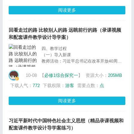
制为主体，多种所有制经济共同发展”这一课
的相关知识，一起来开展一场探索之旅。
阅读更多
设计意图：导入新课，提出议题，为学习新课
环节开展探究活动做好铺垫
回看走过的路 比较别人的路 远眺前行的路（录课视频
和配套课件教学设计导学案）
四、教学过程
（一）导入新课
教师活动：习近平总书记在改革开放40周年
庆祝大会上指出：改革开放40年的实践启示
我们，要把命运掌握在自己手中，就要有志不
10-08
【
必修1综合探究一
】
资源大小：
205MB
改、道不变的决心。在中国这样一个有着
下载人气：
772
下载权限：
游客
需要点数：
点
5000多年文明史、13亿多人口的大国推进改
革开放，没有可以奉为金科玉律的教科书，也
没有可以对中国人民颐指气使的教师爷。改革
阅读更多
开放40年来，我们党全部理论和实践的主题
就是坚持和发展中国特色社会主义。那么，坚
持改革开放，该如何做到志不改、道不变呢？
习近平新时代中国特色社会主义思想（精品录课视频和
这节课，我们一起围绕这一议题，展开一场探
配套课件教学设计导学案练习）
索之旅。