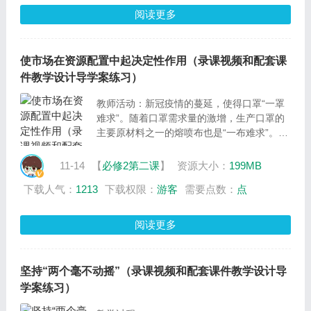
以“探究社会主义市场经济成就中国奇迹的原
阅读更多
因”为中心议题，展开一场探索之旅。
设计意图：导入新课，提出议题，为学习新课
环节开展探究活动做好铺垫
使市场在资源配置中起决定性作用（录课视频和配套课
件教学设计导学案练习）
教师活动：新冠疫情的蔓延，使得口罩“一罩
难求”。随着口罩需求量的激增，生产口罩的
主要原材料之一的熔喷布也是“一布难求”。熔
喷布的价格经历了暴涨到狂跌的大变化。那
么，熔喷布行业为什么会发生如此大的变化？
11-14
【
必修2第二课
】
资源大小：
199MB
接下来，我们一起以“探究市场在熔喷布行业
下载人气：
1213
下载权限：
游客
需要点数：
点
的决定作用”为中心议题，进行一场探索之
旅。为了更好地探索这一问题，我们设置了两
个分议题，接下来，我们就一起进入探究活
阅读更多
动，一起来寻找议题的答案。
设计意图：提出议题，为学习新课环节开展探
究活动做好铺垫
坚持“两个毫不动摇”（录课视频和配套课件教学设计导
学案练习）