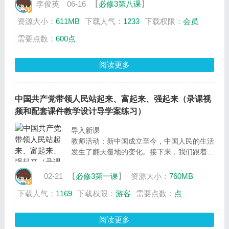
动车后座跌落，受伤住院，她到底需不需要担
李俊英
06-16
【
必修3第八课
】
责？
资源大小：
611MB
下载人气：
1233
下载权限：
会员
需要点数：
600点
阅读更多
中国共产党带领人民站起来、富起来、强起来（录课视
频和配套课件教学设计导学案练习）
导入新课
教师活动：新中国成立至今，中国人民的生活
发生了翻天覆地的变化。接下来，我们跟着视
频，一起来感受中国人民的美好生活。
学生活动：观看视频
02-21
【
必修3第一课
】
资源大小：
760MB
教师活动：中国人民的生活越来越美好，国家
下载人气：
1169
下载权限：
游客
需要点数：
点
越来越富强。中国为什么能取得如此显著的成
就呢？这节课我们就以次为中心议题，展开议
学活动。通过三个分议题的议学活动，寻找中
阅读更多
心议题的答案。