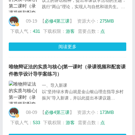
议上的讲话精神，提出本课议学活动的主题：
践行“两山”理论，实现人与自然和谐共生。随
后，结合这一主题，提出本课的中心议题：用
对立统一的观点分析如何实现人与自然和谐共
09-19
【
必修4第三课
】
资源大小：
275MB
生，及两个分议题：在坚持两点论与重点论中
下载人气：
431
下载权限：
游客
需要点数：
点
看“两山”理论的践行、用具体问题具体分析的
观点正确认识中国智慧与中国方案的
阅读更多
唯物辩证法的实质与核心|第一课时（录课视频和配套课
件教学设计导学案练习）
一、导入新课
以“坚持绿水青山就是金山银山理念指导乡村
振兴”导入新课，并以此提出本课议题
二、学习新课
议题一：在矛盾的对立统一中把握“绿水青
08-09
【
必修4第三课
】
资源大小：
173MB
山”“金山银山”的关系
下载人气：
533
下载权限：
游客
需要点数：
点
教师活动：围绕习近平总书记关于“绿水青山
就是金山银山”的论述，提出议学任务：“绿水