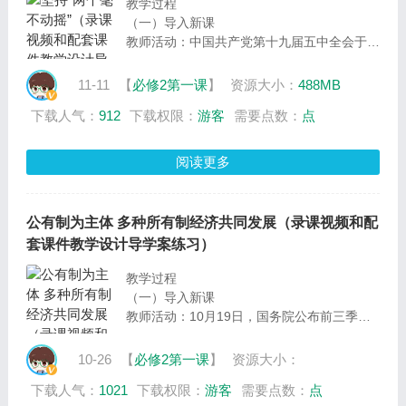
教学过程
（一）导入新课
教师活动：中国共产党第十九届五中全会于
2020年10月26日至29日在北京举行。全会听
取和讨论了习近平受中央政治局委托作的工作
11-11
【
必修2第一课
】
资源大小：
488MB
报告，审议通过了《中共中央关于制定国民经
下载人气：
912
下载权限：
游客
需要点数：
点
济和社会发展第十四个五年规划和二〇三五年
远景目标的建议》，释放出我国未来的发展的
重要信号。接下来，我们一起来了解，我们未
阅读更多
来要推动哪些领域不断发展。
学生活动：通过图片了解我国的发展方向
教师活动：那么，这节课，我们围绕“坚持两
公有制为主体 多种所有制经济共同发展（录课视频和配
个毫不动摇”这一框的知识，一起来探究如何
套课件教学设计导学案练习）
实现科技强国、乡村振兴这一目标。
设计意图
教学过程
（一）导入新课
教师活动：10月19日，国务院公布前三季度
GDP数据，GDP增速由负转正，经济社会平
稳发展。那么，在全球疫情还没得到控制的情
10-26
【
必修2第一课
】
资源大小：
况下，我国经济社会的发展为什么能平稳运行
下载人气：
1021
下载权限：
游客
需要点数：
点
呢？这节课，我们将以此为议题，围绕“公有