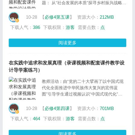
题： 从“社会发展的本质”探寻乡村振兴战略的
实施，及两个分议题：劳动致富 感悟社会生
活的本质、立足时代 把握社会现象背后的动
10-28
【
必修4第五课
】
资源大小：
212MB
因
下载人气：
386
下载权限：
游客
需要点数：
点
阅读更多
在实践中追求和发展真理（录课视频和配套课件教学设
计导学案练习）
教师活动：由“党的二十大擘画了以中国式现
代化全面推进中华民族伟大复兴的宏伟蓝
图”引导学生通过视频认识“中国式现代化”，
由“中国式现代化中人口规模巨大”提出本课话
题“我国人口政策的调整”，并以此提出本课中
10-28
【
必修4第四课
】
资源大小：
701MB
心议题：从“在实践中追求和发展真理”中把握
下载人气：
464
下载权限：
游客
需要点数：
点
调整人口政策的的哲学智慧；及两个分议题：
从我国人口政策的调整中探寻真理的奥秘、从
我国人口政策的调整感悟人的认识过程
阅读更多