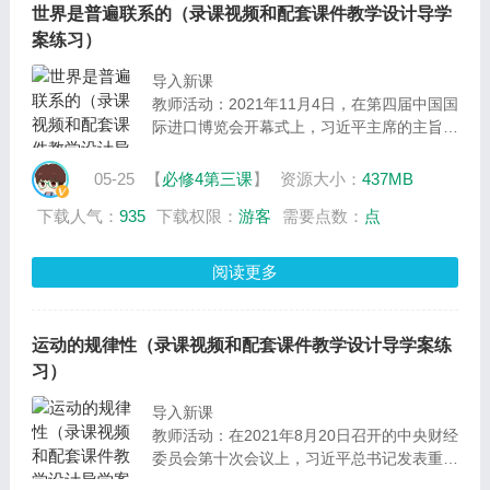
态文明建设为主题，通过两个议题，一起来学
世界是普遍联系的（录课视频和配套课件教学设计导学
习世界是永恒发展的这一框的内容
案练习）
导入新课
教师活动：2021年11月4日，在第四届中国国
际进口博览会开幕式上，习近平主席的主旨演
讲提及的三个“决心不会变”向世界宣示了中国
扩大对外开放的决心。这节课，我们将以中国
05-25
【
必修4第三课
】
资源大小：
437MB
扩大对外开放为主题，围绕两个议题，开展议
下载人气：
935
下载权限：
游客
需要点数：
点
学活动，一起来学习世界是普遍联系的这一课
的内容。
设计意图：导入新课，提出议题，为学习新课
阅读更多
环节开展议学活动做好铺垫
运动的规律性（录课视频和配套课件教学设计导学案练
习）
导入新课
教师活动：在2021年8月20日召开的中央财经
委员会第十次会议上，习近平总书记发表重要
讲话，强调共同富裕是社会主义的本质要求，