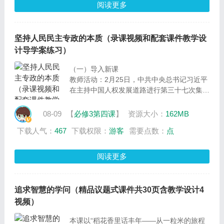
青山”与“金山银山”是一对矛盾吗？在乡村振
阅读更多
兴事业中，如何运用矛盾的基本属性的知识准
确把握“绿水青山”与“金山银山”的关系呢？
坚持人民民主专政的本质（录课视频和配套课件教学设
计导学案练习）
（一）导入新课
教师活动：2月25日，中共中央总书记习近平
在主持中国人权发展道路进行第三十七次集体
学习时强调，尊重和保障人权是中国共产党人
的不懈追求。党的百年奋斗史，贯穿着党团结
08-09
【
必修3第四课
】
资源大小：
162MB
带领人民为争取人权、尊重人权、保障人权、
下载人气：
467
下载权限：
游客
需要点数：
点
发展人权而进行的不懈努力。推动人权事业的
发展，离不开坚持民主与专政的统一。那么，
这节课，我们就从尊重和保障人权来看我国坚
阅读更多
持人民民主专政。我们将通过两个分议题活
动，一起来探索这一主题。
设计意图：导入新课，提出议题，为学习新课
追求智慧的学问（精品议题式课件共30页含教学设计4
环节开展议学活动做好铺垫
视频）
本课以“稻花香里话丰年——从一粒米的旅程