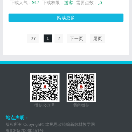
下载人气：
917
下载权限：
游客
需要点数：
点
一起来探究我国成功抗击新冠肺炎疫情的启
示，看看我们能否从“中国特色社会主义的创
立、发展和完善”这一课的知识中寻找到答
阅读更多
案。
设计意图：以学生熟悉的热点话题为例导入新
课，并提出议题，有利于让更多学生参与到探
77
1
2
下一页
尾页
究活动的讨论中。
微信公众号
我的微信
站点声明：
版权所有 Copyright© 聿见思政统编新教材教学网
粤ICP备20060451号