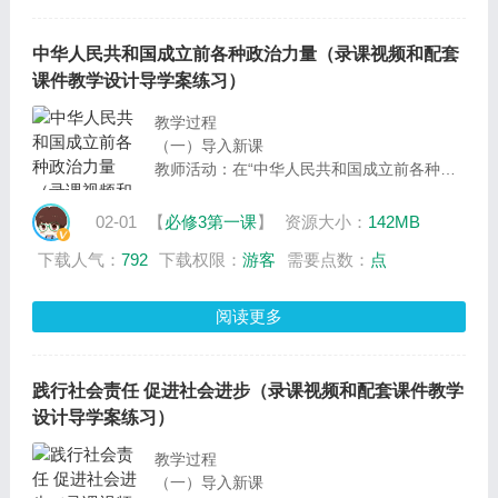
设计意图：导入新课，提出议题，为学习新课
开展议学活动做好铺垫
中华人民共和国成立前各种政治力量（录课视频和配套
课件教学设计导学案练习）
教学过程
（一）导入新课
教师活动：在“中华人民共和国成立前各种政
治力量”这一框的学习中，我们将围绕两个议
题开展议学活动，一起来探究近代中国的基本
02-01
【
必修3第一课
】
资源大小：
142MB
国情和主要矛盾以及“没有共产党就没有新中
下载人气：
792
下载权限：
游客
需要点数：
点
国”的原因。接下来我们一起进入探究活动。
设计意图：导入新课，提出议题，为学习新课
环节开展议学活动做好铺垫
阅读更多
践行社会责任 促进社会进步（录课视频和配套课件教学
设计导学案练习）
教学过程
（一）导入新课