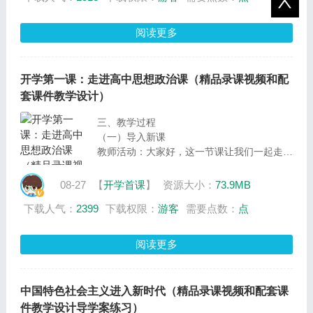
族近代以来最伟大的梦想。”从中我们可以知
道，中国梦指的就是中华民族伟大复兴的梦
阅读更多
想。同时，习近平总书记指出：“实现中国民
族伟大复兴的中国梦，就是要实现国家富强、
民族振兴、人民幸福”。国家富强、民族振
开学第一课：走进高中思想政治课（精品录课视频和配
兴、人民幸福也是中国梦的本质，习总书记还
套课件教学设计）
自信地告诉我们：中华民族伟大复兴的
三、教学过程
（一）导入新课
教师活动：大家好，这一节课让我们一起走进
高中思想政治课，一起来了解高中思想政治课
是一门怎样的课程、为什么要学习高中思想政
08-27
【
开学首课
】
资源大小：
73.9MB
治课及如何学好高中思想政治课这三个问题。
下载人气：
2399
下载权限：
游客
需要点数：
点
如果我问大家，你想成为什么样的青年？你会
如何回答？
学生活动：师生互动
阅读更多
教师活动：其实，习近平总书记对广大青年寄
予厚望，他希望广大青年能成为有理想、有本
领、有担当的时代新人。
中国特色社会主义进入新时代（精品录课视频和配套课
设计意图：师生互动，活跃课堂氛围，提高学
件教学设计导学案练习）