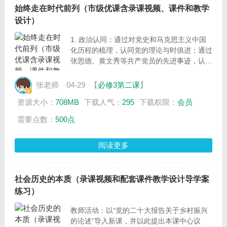
始终走在时代前列（市级优课含录课视频、课件和教学
设计）
1. 政治认同：通过对党史和马克思主义中国
化历程的梳理，认同党的理论与时俱进；通过
张思德、黄文秀等共产党员的先进事迹，认同
共产党员在不同地方、不同时间、不同行业都
发挥着先锋模范作用；通过对党的相关知识的
张老师
04-29
【
必修3第二课
】
学习，认同党坚持解放思想、实事求是、与时
资源大小：
708MB
下载人气：
295
下载权限：
会员
俱进、求真务实。
2. 科学精神：感悟党的指导思想与马克思主
需要点数：
500点
义一脉相承，不断在实践中丰富和发展，能真
切感受到共产党员的先锋模范作用。
阅读更多
3. 公共参与：激发学生努力学习、向党员同
志看齐的意识；激发家国情怀，立足实践，弘
扬延安精神，参与社会主义现代化建设，为实
现以中国
社会历史的本质（录课视频和配套课件教学设计导学案
练习）
教师活动：以“党的二十大报告关于乡村振兴
的论述”导入新课，并以此提出本课中心议