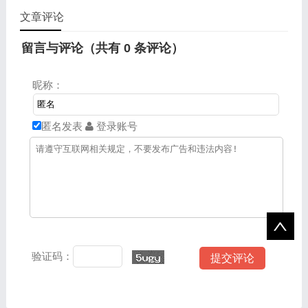
正确划分的规则等。这两目
文章评论
内容采用循序渐进的讲述方
式，以“明确概念”为主线，
留言与评论（共有
0
条评论）
着重阐述了明确概念的方
法、结构、基础以及规则
等，帮助学生理解“定
昵称：
义”和“划分”这两个核心概
念，掌握正确定义和划分的
方法。
匿名发表
登录账号
验证码：