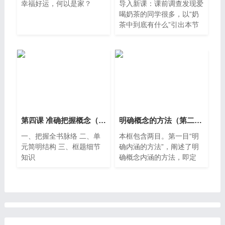
幸福好运，何以是家？
导入新课：课前调查发现爱
喝奶茶的同学很多，以“奶
茶中到底有什么”引出本节
课的内容：明确概念的方法
——一杯奶茶中的逻辑密
码。 新课讲授：出示课题
和目录——明确概念的方法
总议题：一杯奶茶中的逻辑
密码
第四课 准确把握概念（常态实用教学课件共37页）
明确概念的方法（第二单元整体教学设计第二课时课件和课时教学设计）
一、把握全书脉络 二、单
本框包含两目。第一目“明
元简明结构 三、框题细节
确内涵的方法”，阐述了明
知识
确概念内涵的方法，即定
义，解析了定义的含义、结
构、基础以及下定义的规则
等。第二目“明确外延的方
法”，阐述了明确概念外延
的方法，即划分，阐述了划
分的含义、结构、基础以及