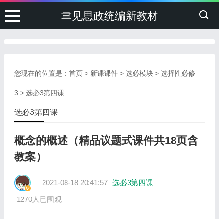
聿见思政统编新教材
您现在的位置是：
首页
>
新课课件
>
选必模块
>
选择性必修
3
>
选必3第四课
选必3第四课
概念的概述（精品议题式课件共18页含
教案）
2021-08-18 20:41:57
选必3第四课
1270人已围观