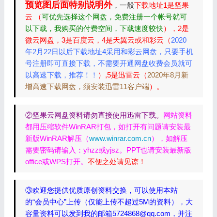
预览图后面特别说明外
，一般
下载地址1是坚果
云 （
可优先选择这个网盘，免费注册一个帐号就可
以下载，我购买的付费空间，下载速度较快
），2是
微云网盘，3是百度云，4是天翼云或和彩云（
2020
年2月22日以后下载地址4采用和彩云网盘，只要手机
号注册即可直接下载，不需要开通网盘收费会员就可
以高速下载，推荐！！
）,5是迅雷云（
2020年8月新
增高速下载网盘，须安装迅雷11客户端
）。
②坚果云网盘资料请勿直接使用迅雷下载。
网站资料
都用压缩软件WinRAR打包，如打开有问题请安装最
新版WinRAR解压（
www.winrar.com.cn
），如解压
需要密码请输入：yhzz或yjsz。PPT也请安装最新版
office或WPS打开。
不便之处请见谅！
③欢迎您提供优质原创资料交换，可以使用本站
的“会员中心”上传（仅能上传不超过5M的资料），大
容量资料可以发到我的邮箱5724868@qq.com，并注