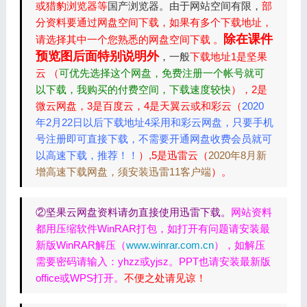
或猎豹浏览器等
国产浏览器。由于网站空间有限，
部
分资料要通过网盘空间下载，如果有多个下载地址，
除在课件
请选择其中一个您熟悉的网盘空间下载 。
预览图后面特别说明外
，一般
下载地址1是坚果
云 （
可优先选择这个网盘，免费注册一个帐号就可
以下载，我购买的付费空间，下载速度较快
），2是
微云网盘，3是百度云，4是天翼云或和彩云（
2020
年2月22日以后下载地址4采用和彩云网盘，只要手机
号注册即可直接下载，不需要开通网盘收费会员就可
以高速下载，推荐！！
）,5是迅雷云（
2020年8月新
增高速下载网盘，须安装迅雷11客户端
）。
②坚果云网盘资料请勿直接使用迅雷下载。
网站资料
都用压缩软件WinRAR打包，如打开有问题请安装最
新版WinRAR解压（
www.winrar.com.cn
），如解压
需要密码请输入：yhzz或yjsz。PPT也请安装最新版
office或WPS打开。
不便之处请见谅！