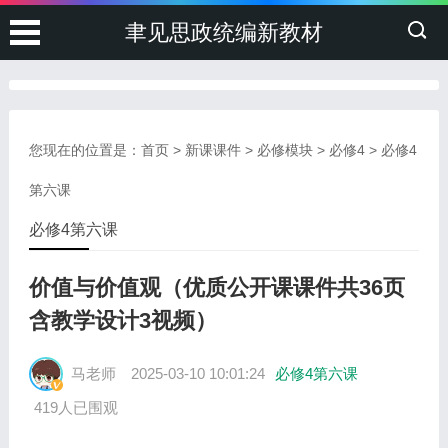
聿见思政统编新教材
您现在的位置是：
首页
>
新课课件
>
必修模块
>
必修4
>
必修4
第六课
必修4第六课
价值与价值观（优质公开课课件共36页
含教学设计3视频）
马老师
2025-03-10 10:01:24
必修4第六课
419人已围观