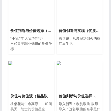
价值判断与价值选择（精品议题式课件共31页含教学设计1视频）
价值创造与实现（优质公开课课件共18页含教学设计逐字稿1视频）
“小我”与“大我”的辩证——
总议题：从淤泥到烟火的榕
当代青年职业选择的价值坐
江重生记
标
价值与价值观（精品议题式课件共39页含教学设计2视频）
价值判断与价值选择（优质公开课课件共23页含教学设计3视频）
格桑花与生命高原——叩问
导入新课：欣赏歌曲 教师
吴天一院士的价值星空
导入：这首歌曲的名字是什