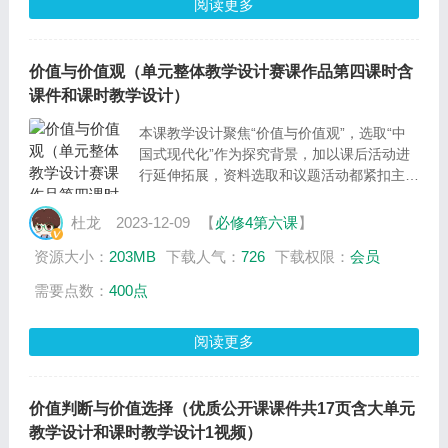
阅读更多
价值与价值观（单元整体教学设计赛课作品第四课时含
课件和课时教学设计）
本课教学设计聚焦“价值与价值观”，选取“中
国式现代化”作为探究背景，加以课后活动进
行延伸拓展，资料选取和议题活动都紧扣主
题，帮助学生理解价值观作为一种社会意识，
对社会存在具有重要的反作用，对人们的行为
杜龙
2023-12-09
【
必修4第六课
】
选择具有导向作用，进而引导学生树立正确的
资源大小：
203MB
下载人气：
726
下载权限：
会员
价值观，培育和践行社会主义核心价值观，使
之内化于心，外化于行。
需要点数：
400点
阅读更多
价值判断与价值选择（优质公开课课件共17页含大单元
教学设计和课时教学设计1视频）