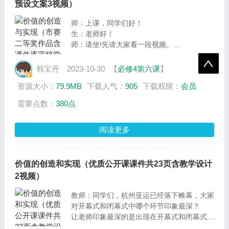
预设文案3视频）
师：上课，同学们好！
生：老师好！
师：请坐!先请大家看一段视频。
师：黄文秀选择扎根乡村，奉献自我，去实现
她的人生价值。和黄文秀一样，作为新时代青
韩宝丹
2023-10-30
【
必修4第六课
】
年，我们又该如何实现人生价值呢？今天我们
资源大小：
79.9MB
下载人气：
905
下载权限：
会员
就来探讨这个议题，探讨议题：新时代青年应
如何实现人生价值，来学习第六课第三框：价
需要点数：
380点
值的创造与实现。（板书）
阅读更多
价值的创造和实现（优质公开课课件共23页含教学设计
2视频）
教师：同学们，杭州亚运已经落下帷幕，大家
对开幕式和闭幕式中哪个环节印象最深？
让老师印象最深的是出现在开幕式和闭幕式的
数字人——弄潮儿。在9月23日的杭州亚运会