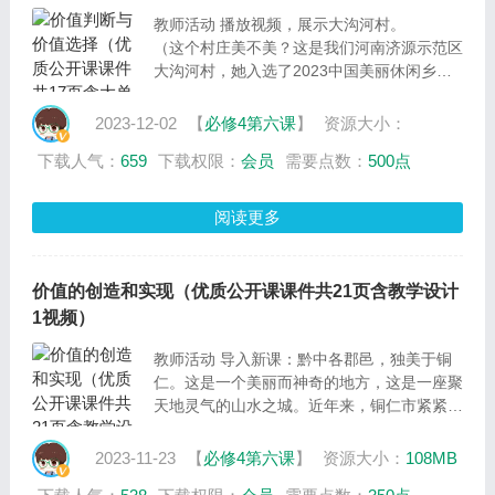
教师活动 播放视频，展示大沟河村。
（这个村庄美不美？这是我们河南济源示范区
大沟河村，她入选了2023中国美丽休闲乡
村。曾经，她也只是一个“藏在深山人未识”的
普通小山村。如今，她是一个休闲、静谧的户
2023-12-02
【
必修4第六课
】
资源大小：
外农业公园，让人流连忘返。大沟河村以它独
下载人气：
659
下载权限：
会员
需要点数：
500点
特的韵律，奏响了乡村振兴的绿色乐章。这节
课，就让我们一起走进大沟河村，欣赏一
幅“有景可看、有活可干、有钱可赚、有梦可
阅读更多
期”的绿色画卷。进入今天的总议题：奏响大
沟河村绿色乐章，绘就乡村振兴幸福底色。）
价值的创造和实现（优质公开课课件共21页含教学设计
1视频）
教师活动 导入新课：黔中各郡邑，独美于铜
仁。这是一个美丽而神奇的地方，这是一座聚
天地灵气的山水之城。近年来，铜仁市紧紧围
绕“一区五地”奋斗目标，全力整合优势旅游资
源，成就了一个世外桃源。天蓝、云淡、山
2023-11-23
【
必修4第六课
】
资源大小：
108MB
青、水碧、风净，深入人心。党的十八大以