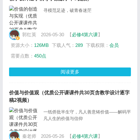
寻模范足迹，破青春迷茫
郭红英
2026-05-30
【
必修4第六课
】
资源大小：
126MB
下载人气：
289
下载权限：
会员
需要点数：
450点
阅读更多
价值与价值观（优质公开课课件共30页含教学设计逐字
稿2视频）
一纸侨批半生守，凡人善意铸价值——解码平
凡人生的价值与信仰
秦老师
2026-05-26
【
必修4第六课
】