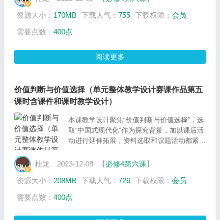
行为选择具有导向作用，进而引导学生树立正
资源大小：
170MB
下载人气：
755
下载权限：
会员
确的价值观，培育和践行社会主义核心价值
观，使之内化于心，外化于行。
需要点数：
400点
阅读更多
价值判断与价值选择（单元整体教学设计赛课作品第五
课时含课件和课时教学设计）
本课教学设计聚焦“价值判断与价值选择”，选
取“中国式现代化”作为探究背景，加以课后活
动进行延伸拓展，资料选取和议题活动都紧扣
主题，帮助学生理解价值判断的基本含义、价
值判断与价值选择的关系、正确的价值判断和
杜龙
2023-12-09
【
必修4第六课
】
价值选择必须遵循社会发展的客观规律及自觉
资源大小：
208MB
下载人气：
726
下载权限：
会员
站在最广大人民的立场上。
需要点数：
400点