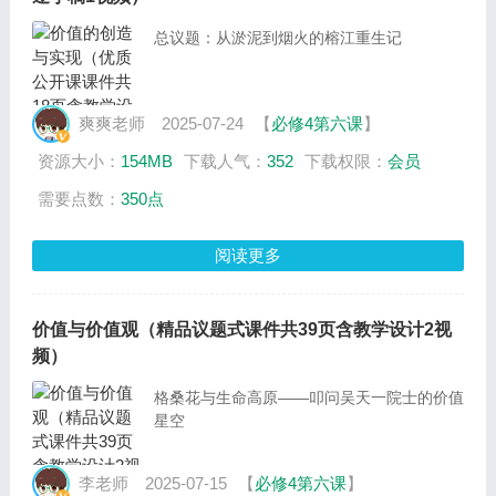
总议题：从淤泥到烟火的榕江重生记
爽爽老师
2025-07-24
【
必修4第六课
】
资源大小：
154MB
下载人气：
352
下载权限：
会员
需要点数：
350点
阅读更多
价值与价值观（精品议题式课件共39页含教学设计2视
频）
格桑花与生命高原——叩问吴天一院士的价值
星空
李老师
2025-07-15
【
必修4第六课
】