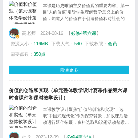
本课是历史唯物主义价值观的重要内容。第一
目“人的价值”引导学生理解哲学意义上的价
值，知道人的价值在于创造价值和对社会的责
任和贡献，探讨如何评价人的价值等内容；第
二目“价值观及其导向作用”，要求学生理解价
高老师
2024-08-16
【
必修4第六课
】
值观的含义，价值观对人们认识世界和改造世
资源大小：
116MB
下载人气：
540
下载权限：
会员
界、对人生道路的选择具有重要导向作用。第
三目“培育和践行社会主义核心价值观”要求理
需要点数：
350点
解社会主义核心价值观的重要性、内容及如何
践行。
阅读更多
价值的创造和实现（单元整体教学设计赛课作品第六课
时含课件和课时教学设计）
本课教学设计聚焦“价值的创造和实现”，选
取“中国式现代化”作为探究背景，加以课后活
动进行延伸拓展，资料选取和议题活动都紧扣
主题，帮助学生理解价值观作为一种社会意
识，对社会存在具有重要的反作用，对人们的
杜龙
2023-12-09
【
必修4第六课
】