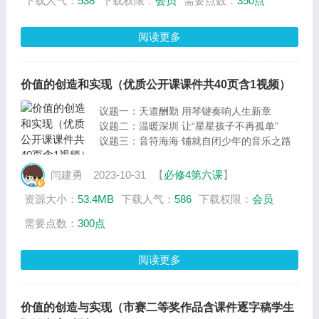
下载人气：
538
下载权限：
会员
需要点数：
350点
来，习近平总书记心系铜仁发展、情系铜仁人
民，也多次亲临铜仁视察指导，多次对贵州工
作作出重要指示。在习近平新时代中国特色社
阅读更多
会主义思想引领下，铜仁经济社会大踏步前
进、发生翻天覆地巨变。今天我们将在习近平
总书记讲话精神的指导下，以“学习路上，砥
价值的创造和实现（优质公开课课件共40页含1视频）
砺黔行”为总议题，立足铜仁实际，分
议题一：天道酬勤 用琴键奏响人生新章
议题二：温暖深圳 让“星星孩子不再孤单”
议题三：音符海海 铺就自闭少年的音乐之路
闫建勇
2023-10-31
【
必修4第六课
】
资源大小：
53.4MB
下载人气：
586
下载权限：
会员
需要点数：
300点
阅读更多
价值的创造与实现（市赛二等奖作品含课件逐字稿学生