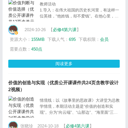
教师活动
1.导入：在伟大祖国的历史长河里，有这样一
位英雄，“他姓钱，却不爱钱”。在他心里，国
为重，家为轻，科学最重，名利最轻。大家猜
猜他是谁？他就是中国航天之父、两弹一星元
2024-10-26
【
必修4第六课
】
勋——钱学森。今天就让我们走进航天故事
资源大小：
155MB
下载人气：
695
下载权限：
会员
汇，讲航天故事，感航天精神，做正确选择，
展青年担当。
需要点数：
450点
2.总议题：如何做出正确的价值判断与价值选
择？
阅读更多
价值的创造与实现（优质公开课课件共24页含教学设计
2视频）
情境线：以《故事里的思政课》大讲堂为总教
学情境，本期活动主题是“价值的创造和实
现”。分为“向云端”、“山那边”、“海里面”三大
篇章，分别讲述景海鹏的云端故事、寻找华坪
女高背后的璀璨繁星、聆听“时代楷模”万步炎
张晓珍
2024-10-18
【
必修4第六课
】