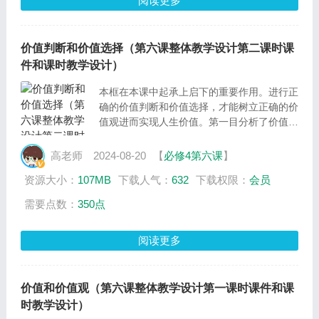
阅读更多
价值判断和价值选择（第六课整体教学设计第二课时课
件和课时教学设计）
本框在本课中起承上启下的重要作用。进行正
确的价值判断和价值选择，才能树立正确的价
值观进而实现人生价值。第一目分析了价值判
断与价值选择的含义、关系以及社会历史性特
征、得出要自觉遵循社会发展的客观规律。第
高老师
2024-08-20
【
必修4第六课
】
二目分析了不同的人可能会做出不同甚至截然
资源大小：
107MB
下载人气：
632
下载权限：
会员
相反的价值判断与价值选择，引导学生要自觉
站在人民的立场上。
需要点数：
350点
阅读更多
价值和价值观（第六课整体教学设计第一课时课件和课
时教学设计）