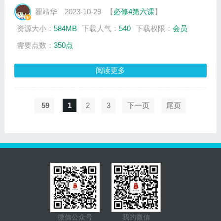
开幕式上，“数字火炬人”点燃了主火炬塔。数
翟靖华
2023-10-29
【
必修4第六课
】
字点火仪式不仅缔造了亚运历史上的首次，在
资源大小：
584MB
下载人气：
540
下载权限：
会员
综合性国际体育大赛中也属首创，创造了“相
聚一团火，世界共此时”这一经典时刻。让我
需要点数：
350点
们通过一段视频，再来回顾一下。（播放视
频）
阅读更多
59
1
2
3
下一页
尾页
微信公众号
我的微信