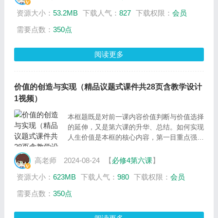
的先进事迹。
资源大小：
53.2MB
下载人气：
827
下载权限：
会员
问题线：以“如何创造和实现人生价值”为问题
线贯穿整个课堂，设置了三站：
需要点数：
350点
第一站：向云端--探寻实现人生价值的根本途
径；
阅读更多
第二站：山那边--探索人生价值实现客观条
件；
第三站：海里面--在砥砺自我中实现人生价
值。
价值的创造与实现（精品议题式课件共28页含教学设计
1视频）
本框题既是对前一课内容价值判断与价值选择
的延伸，又是第六课的升华、总结。如何实现
人生价值是本框的核心内容，第一目重点强调
劳动和奉献是实现人生价值的根本途径；第二
目阐述社会提供的客观条件是人们创造和实现
高老师
2024-08-24
【
必修4第六课
】
人生价值的前提，要在个人与社会的统一中创
资源大小：
623MB
下载人气：
980
下载权限：
会员
造和实现价值；第三目阐明砥砺自我是实现人
生价值的主观条件。引导高中生为实现中华民
需要点数：
350点
族的伟大复兴树立崇高理想，承担自己的责
任，实现人生的价值。