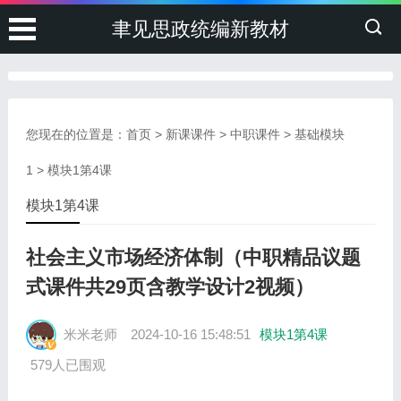
聿见思政统编新教材
您现在的位置是：
首页
>
新课课件
>
中职课件
>
基础模块
1
>
模块1第4课
模块1第4课
社会主义市场经济体制（中职精品议题
式课件共29页含教学设计2视频）
米米老师
2024-10-16 15:48:51
模块1第4课
579人已围观