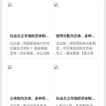
社会主义市场经济体制（中职精品议题式课件共29页含教学设计2视频）
按劳分配为主体、多种分配方式并存（中职精品议题式课件共26页含教学设计3视频）
总议题：我国新能源汽车何
总议题：感悟我国的分配制
以爆发式增长？ 播放视频
度，书写满意的民生答卷
思考：结合视频，你认为政
导入：播放视频 【展示资
策与市场分别对新能源汽车
料】 居民人均可支配收入
产业的快速发展起到了怎样
增长6.1%，城乡居民收入
的作用？
差距继续缩小。脱贫攻坚成
果巩固拓展，脱贫地区农村
居民收入增长8.4%。城镇
新增就业1244万人，城镇
调查失业率平均为5.2%。
居民消费价格上涨0.2%。
——摘录于《2024年政府
公有制为主体、多种所有制经济共同发展（中职精品议题式课件共30页含教学设计2视频）
社会主义市场经济体制（中职精品议题式课件共28页含教学设计3视频）
工作报告》 思考：我国取
总议题：数说中国发展成
1.政治认同：本课围绕“中