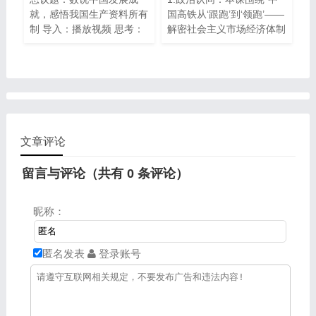
得上述“成绩单”得益于怎样
就，感悟我国生产资料所有
国高铁从‘跟跑’到‘领跑’——
的收入分配制度？
制 导入：播放视频 思考：
解密社会主义市场经济体制
结合视频，说说你在学习和
优越性”这一核心议题，引
生活中享受了哪些企业的产
导学生了解社会主义市场经
品和服务？这些企业各自属
济发展的过程，感悟社会主
于什么所有制经济形式？
义市场经济的优越性。 2.
职业精神：通过对议题延伸
的探究和讨论，引导学生弘
扬劳动精神，崇尚劳动、热
文章评论
爱劳动，培养学生的职业精
神。 3.法治意识：通过对
留言与评论（共有
0
条评论）
《中华人民共和国职业教育
法》的解析，引导依法有序
参与市场经济活动，增强学
昵称：
生的法治意识。 4.健全人
格：通过小组合作探究的方
式，加强学生沟通能力，引
匿名发表
登录账号
导学生学会适应环境。 5.
公共参与：通过议学活动，
引导广