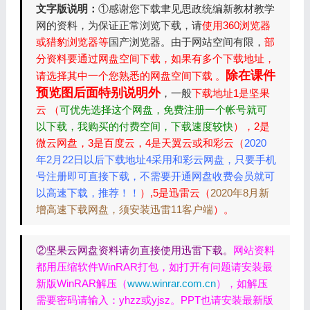
文字版说明：
①感谢您下载聿见思政统编新教材教学
网的资料，为保证正常浏览下载，请
使用360浏览器
或猎豹浏览器等
国产浏览器。由于网站空间有限，
部
分资料要通过网盘空间下载，如果有多个下载地址，
除在课件
请选择其中一个您熟悉的网盘空间下载 。
预览图后面特别说明外
，一般
下载地址1是坚果
云 （
可优先选择这个网盘，免费注册一个帐号就可
以下载，我购买的付费空间，下载速度较快
），2是
微云网盘，3是百度云，4是天翼云或和彩云（
2020
年2月22日以后下载地址4采用和彩云网盘，只要手机
号注册即可直接下载，不需要开通网盘收费会员就可
以高速下载，推荐！！
）,5是迅雷云（
2020年8月新
增高速下载网盘，须安装迅雷11客户端
）。
②坚果云网盘资料请勿直接使用迅雷下载。
网站资料
都用压缩软件WinRAR打包，如打开有问题请安装最
新版WinRAR解压（
www.winrar.com.cn
），如解压
需要密码请输入：yhzz或yjsz。PPT也请安装最新版